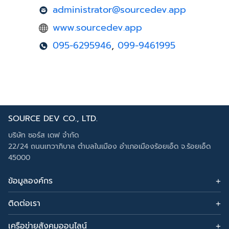
for:
administrator@sourcedev.app
www.sourcedev.app
095-6295946
,
099-9461995
SOURCE DEV CO., LTD.
บริษัท ซอร์ส เดฟ จำกัด
22/24 ถนนเทวาภิบาล ตำบลในเมือง อำเภอเมืองร้อยเอ็ด จ.ร้อยเอ็ด
45000
ข้อมูลองค์กร
ข่าวสาร
ติดต่อเรา
บทความ
อีเมล:
administrator@sourcedev.app
เกี่ยวกับเรา
โทรศัพท์: 095-6295946, 099-9461995
เครือข่ายสังคมออนไลน์