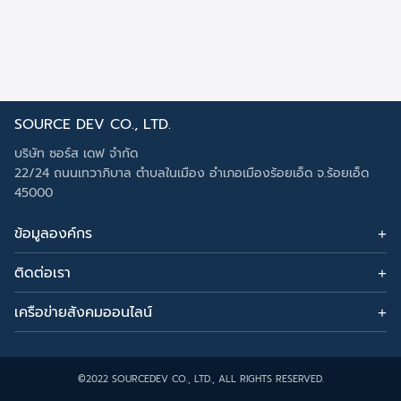
SOURCE DEV CO., LTD.
Search
Search
บริษัท ซอร์ส เดฟ จำกัด
for:
22/24 ถนนเทวาภิบาล ตำบลในเมือง อำเภอเมืองร้อยเอ็ด จ.ร้อยเอ็ด
45000
ข้อมูลองค์กร
ข่าวสาร
ติดต่อเรา
บทความ
อีเมล:
administrator@sourcedev.app
เกี่ยวกับเรา
โทรศัพท์: 095-6295946, 099-9461995
เครือข่ายสังคมออนไลน์
นโยบายความเป็นส่วนตัว
©2022 SOURCEDEV CO., LTD., ALL RIGHTS RESERVED.